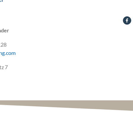
nder
128
ng.com
tz 7