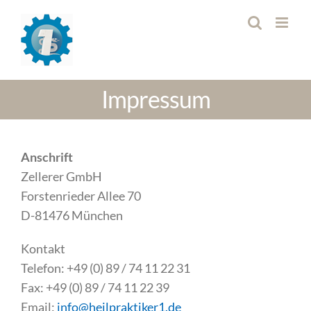
Zum
Inhalt
springen
Impressum
Anschrift
Zellerer GmbH
Forstenrieder Allee 70
D-81476 München
Kontakt
Telefon: +49 (0) 89 / 74 11 22 31
Fax: +49 (0) 89 / 74 11 22 39
Email:
info@heilpraktiker1.de