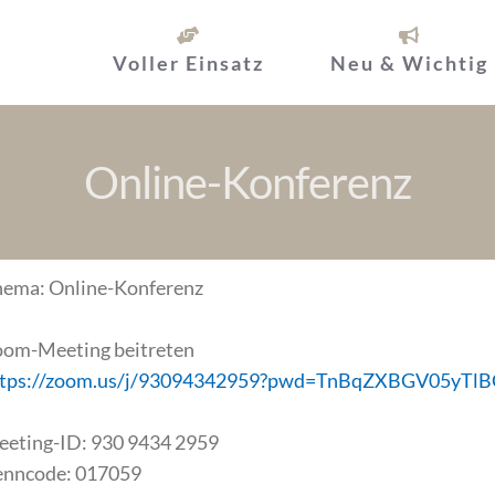
Voller Einsatz
Neu & Wichtig
Online-Konferenz
ema: Online-Konferenz
om-Meeting beitreten
ttps://zoom.us/j/93094342959?pwd=TnBqZXBGV05yT
eting-ID: 930 9434 2959
enncode: 017059