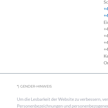
Sc
+4
+4
Ei
+4
+4
+4
+4
K
Or
*) GENDER-HINWEIS
Um die Lesbarkeit der Website zu verbessern, ve
Personenbezeichnungen und personenbezogene