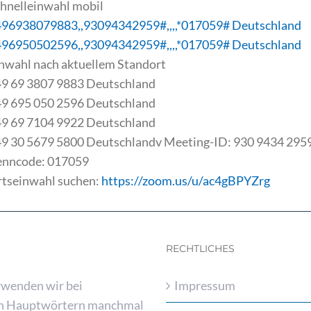
hnelleinwahl mobil
96938079883,,93094342959#,,,,*017059# Deutschland
96950502596,,93094342959#,,,,*017059# Deutschland
nwahl nach aktuellem Standort
9 69 3807 9883 Deutschland
9 695 050 2596 Deutschland
9 69 7104 9922 Deutschland
9 30 5679 5800 Deutschlandv Meeting-ID: 930 9434 295
enncode: 017059
tseinwahl suchen:
https://zoom.us/u/ac4gBPYZrg
RECHTLICHES
rwenden wir bei
Impressum
n Hauptwörtern manchmal